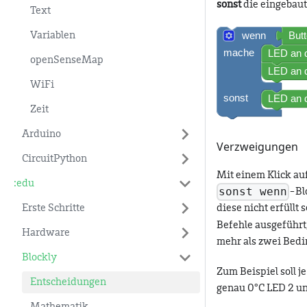
sonst
die eingebaut
Text
Variablen
openSenseMap
WiFi
Zeit
Arduino
Verzweigungen
CircuitPython
Mit einem Klick au
:edu
sonst wenn
-Bl
Erste Schritte
diese nicht erfüllt
Befehle ausgeführt,
Hardware
mehr als zwei Bedi
Blockly
Zum Beispiel soll j
Entscheidungen
genau 0°C LED 2 un