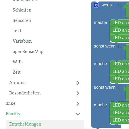
Mathematik
Schleifen
Sensoren
Text
Variablen
openSenseMap
WiFi
Zeit
Arduino
Besonderheiten
:bike
Blockly
Entscheidungen