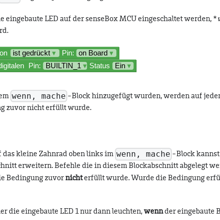
die eingebaute LED auf der senseBox MCU eingeschaltet werden, *
rd.
wenn, mache
dem
-Block hinzugefügt wurden, werden auf jeden
 zuvor nicht erfüllt wurde.
wenn, mache
f das kleine Zahnrad oben links im
-Block kannst
hnitt erweitern. Befehle die in diesem Blockabschnitt abgelegt w
ie Bedingung zuvor
nicht
erfüllt wurde. Wurde die Bedingung erfül
ier die eingebaute LED 1 nur dann leuchten,
wenn
der eingebaute 