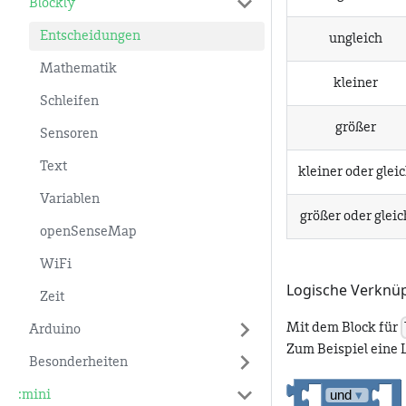
Blockly
Entscheidungen
ungleich
Mathematik
kleiner
Schleifen
größer
Sensoren
Text
kleiner oder glei
Variablen
größer oder gleic
openSenseMap
WiFi
Logische Verknü
Zeit
Mit dem Block für
Arduino
Zum Beispiel eine 
Besonderheiten
:mini