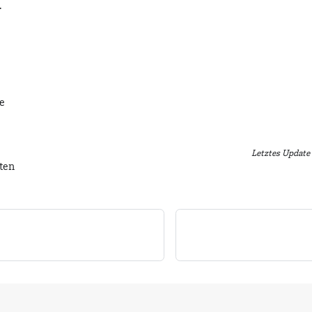
.
e
Letztes Update
iten