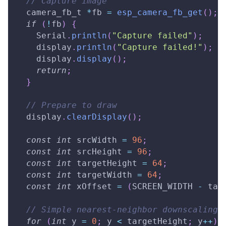
// Capture image
  camera_fb_t 
*
fb 
=
esp_camera_fb_get
(
)
;
if
(
!
fb
)
{
    Serial
.
println
(
"Capture failed"
)
;
    display
.
println
(
"Capture failed!"
)
;
    display
.
display
(
)
;
return
;
}
// Prepare to draw
  display
.
clearDisplay
(
)
;
const
int
 srcWidth 
=
96
;
const
int
 srcHeight 
=
96
;
const
int
 targetHeight 
=
64
;
const
int
 targetWidth 
=
64
;
const
int
 xOffset 
=
(
SCREEN_WIDTH 
-
 tar
// Simple nearest-neighbor downscaling 
for
(
int
 y 
=
0
;
 y 
<
 targetHeight
;
 y
++
)