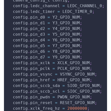
  camera_config_t config
;
  config
.
ledc_channel 
=
 LEDC_CHANNEL_0
;
  config
.
ledc_timer 
=
 LEDC_TIMER_0
;
  config
.
pin_d0 
=
 Y2_GPIO_NUM
;
  config
.
pin_d1 
=
 Y3_GPIO_NUM
;
  config
.
pin_d2 
=
 Y4_GPIO_NUM
;
  config
.
pin_d3 
=
 Y5_GPIO_NUM
;
  config
.
pin_d4 
=
 Y6_GPIO_NUM
;
  config
.
pin_d5 
=
 Y7_GPIO_NUM
;
  config
.
pin_d6 
=
 Y8_GPIO_NUM
;
  config
.
pin_d7 
=
 Y9_GPIO_NUM
;
  config
.
pin_xclk 
=
 XCLK_GPIO_NUM
;
  config
.
pin_pclk 
=
 PCLK_GPIO_NUM
;
  config
.
pin_vsync 
=
 VSYNC_GPIO_NUM
;
  config
.
pin_href 
=
 HREF_GPIO_NUM
;
  config
.
pin_sccb_sda 
=
 SIOD_GPIO_NUM
;
  config
.
pin_sccb_scl 
=
 SIOC_GPIO_NUM
;
  config
.
pin_pwdn 
=
 PWDN_GPIO_NUM
;
  config
.
pin_reset 
=
 RESET_GPIO_NUM
;
  config
.
xclk_freq_hz 
=
20000000
;