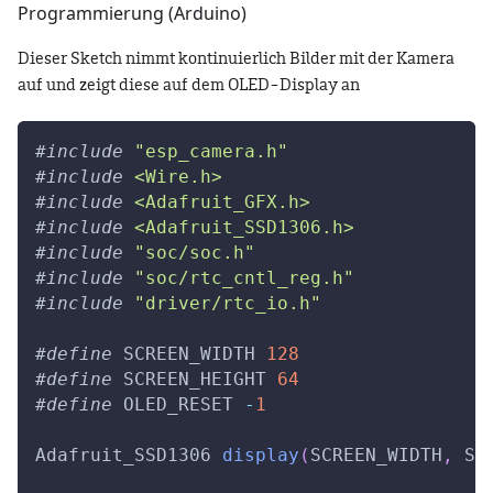
Programmierung (Arduino)
Dieser Sketch nimmt kontinuierlich Bilder mit der Kamera
auf und zeigt diese auf dem OLED-Display an
#
include
"esp_camera.h"
#
include
<Wire.h>
#
include
<Adafruit_GFX.h>
#
include
<Adafruit_SSD1306.h>
#
include
"soc/soc.h"
#
include
"soc/rtc_cntl_reg.h"
#
include
"driver/rtc_io.h"
#
define
SCREEN_WIDTH
128
#
define
SCREEN_HEIGHT
64
#
define
OLED_RESET
-
1
Adafruit_SSD1306 
display
(
SCREEN_WIDTH
,
 SC