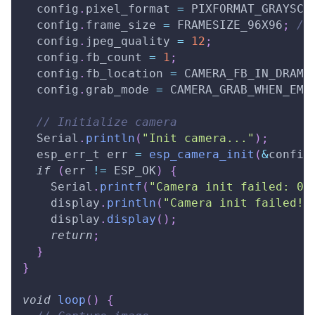
  config
.
pixel_format 
=
 PIXFORMAT_GRAYSCA
  config
.
frame_size 
=
 FRAMESIZE_96X96
;
//
  config
.
jpeg_quality 
=
12
;
  config
.
fb_count 
=
1
;
  config
.
fb_location 
=
 CAMERA_FB_IN_DRAM
;
  config
.
grab_mode 
=
 CAMERA_GRAB_WHEN_EMP
// Initialize camera
  Serial
.
println
(
"Init camera..."
)
;
  esp_err_t err 
=
esp_camera_init
(
&
config
if
(
err 
!=
 ESP_OK
)
{
    Serial
.
printf
(
"Camera init failed: 0x
    display
.
println
(
"Camera init failed!"
    display
.
display
(
)
;
return
;
}
}
void
loop
(
)
{