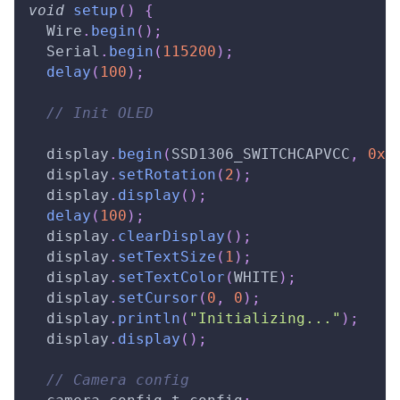
void
setup
(
)
{
  Wire
.
begin
(
)
;
  Serial
.
begin
(
115200
)
;
delay
(
100
)
;
// Init OLED
  display
.
begin
(
SSD1306_SWITCHCAPVCC
,
0x3
  display
.
setRotation
(
2
)
;
  display
.
display
(
)
;
delay
(
100
)
;
  display
.
clearDisplay
(
)
;
  display
.
setTextSize
(
1
)
;
  display
.
setTextColor
(
WHITE
)
;
  display
.
setCursor
(
0
,
0
)
;
  display
.
println
(
"Initializing..."
)
;
  display
.
display
(
)
;
// Camera config