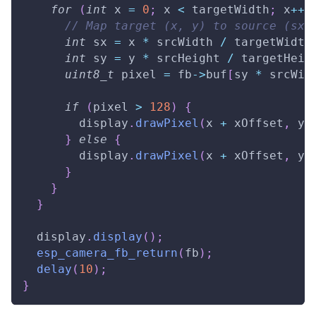
for
(
int
 x 
=
0
;
 x 
<
 targetWidth
;
 x
++
)
// Map target (x, y) to source (sx,
int
 sx 
=
 x 
*
 srcWidth 
/
 targetWidth
int
 sy 
=
 y 
*
 srcHeight 
/
 targetHeig
uint8_t
 pixel 
=
 fb
->
buf
[
sy 
*
 srcWid
if
(
pixel 
>
128
)
{
        display
.
drawPixel
(
x 
+
 xOffset
,
 y
,
}
else
{
        display
.
drawPixel
(
x 
+
 xOffset
,
 y
,
}
}
}
  display
.
display
(
)
;
esp_camera_fb_return
(
fb
)
;
delay
(
10
)
;
}