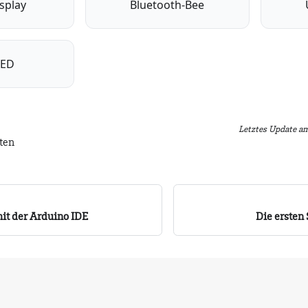
splay
Bluetooth-Bee
LED
Letztes Update
a
iten
mit der Arduino IDE
Die ersten 