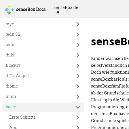
senseBox.de
senseBox Docs
senseBox Docs
:eye
:edu S2
senseB
:edu
:bike
Kinder wachsen he
Blockly
selbstverständlich 
Doch wie funktionie
:CO2 Ampel
senseBox
:basic
als
:home
senseBox
:familie
k
ab der Grundschule
:mini
Einstieg in die We
basic
Programmierung, oh
der senseBox
:basic
Erste Schritte
Grundschule spiele
App
Programmierung als