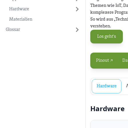
Themen wie IoT, D
Hardware
komplexere Progra
Materialien
So wird aus „Techn
verstehen.
Glossar
Los geht's
Pinout ↗
Da
Hardware
Hardware