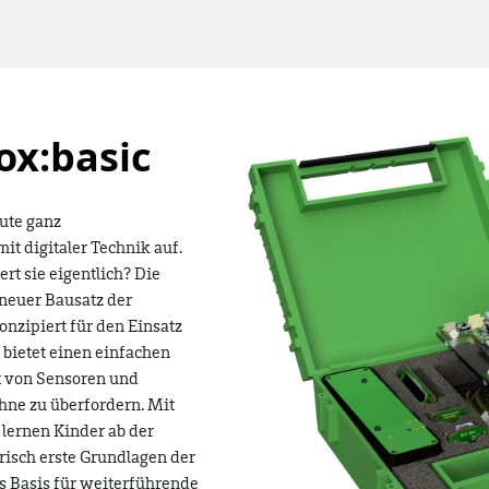
ox
:basic
ute ganz
mit digitaler Technik auf.
rt sie eigentlich? Die
 neuer Bausatz der
onzipiert für den Einsatz
 bietet einen einfachen
lt von Sensoren und
ne zu überfordern. Mit
lernen Kinder ab der
risch erste Grundlagen der
 Basis für weiterführende