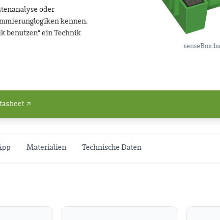
atenanalyse oder
mmierunglogiken kennen.
ik benutzen“ ein Technik
senseBox:ba
tasheet ↗
App
Materialien
Technische Daten