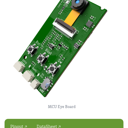
MCU Eye Board
Pinout ↗
DataSheet ↗