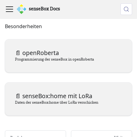
senseBox Docs
Besonderheiten
📄️
openRoberta
Programmierung der senseBox in openRoberta
📄️
senseBox:home mit LoRa
Daten der senseBox:home über LoRa verschicken