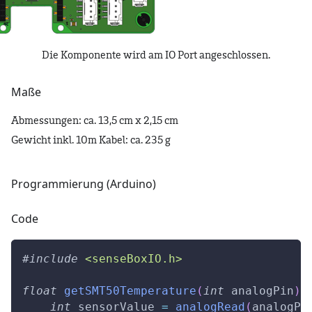
Die Komponente wird am IO Port angeschlossen.
Maße
Abmessungen: ca. 13,5 cm x 2,15 cm
Gewicht inkl. 10m Kabel: ca. 235 g
Programmierung (Arduino)
Code
#
include
<senseBoxIO.h>
float
getSMT50Temperature
(
int
 analogPin
)
{
int
 sensorValue 
=
analogRead
(
analogPi