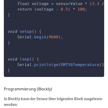
float
 voltage 
=
 sensorValue 
*
(
3.3
/
return
(
voltage 
-
0.5
)
*
100
;
}
void
setup
(
)
{
    Serial
.
begin
(
9600
)
;
}
void
loop
(
)
{
    Serial
.
println
(
getSMT50Temperature
(
1
)
}
Programmierung (Blockly)
In Blockly kann der Sensor über folgenden Block ausgelesen
werden: