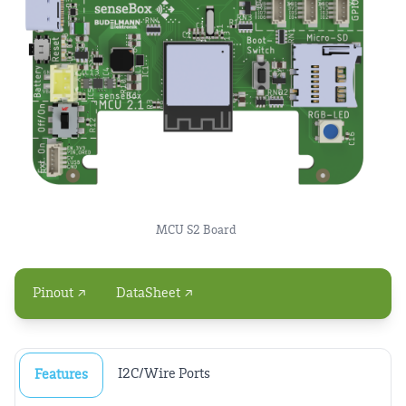
MCU S2 Board
Pinout ↗
DataSheet ↗
I2C/Wire Ports
Features