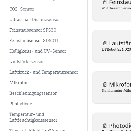
📄️
Feinsta
CO2-Sensor
Ultraschall Distanzsensor
Feinstaubsensor SPS30
Feinstaubsensor SDS011
📄️
Lautstä
DFRobot SEN0232
Helligkeits- und UV-Sensor
Lautstärkesensor
Luftdruck- und Temperatursensor
📄️
Mikrofo
Mikrofon
Kondensator Mik
Beschleunigungssensor
Photodiode
Temperatur- und
Luftfeuchtigkeitssensor
📄️
Photodi