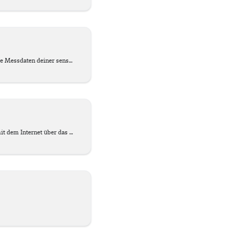
Mit dem SD-Bee werden die Messdaten deiner senseBox auf SD-Karte gespeichert.
Verbinde deine senseBox mit dem Internet über das integrierte WiFi-Modul.