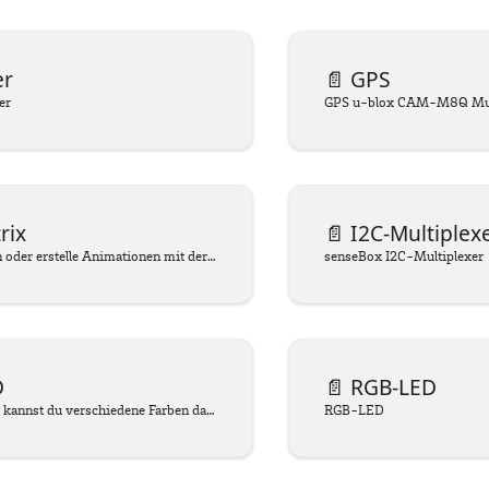
er
📄️
GPS
er
GPS u-blox CAM-M8Q Mul
rix
📄️
I2C-Multiplex
Visualisiere Daten oder erstelle Animationen mit der vielseitigen LED-Matrix.
senseBox I2C-Multiplexer
D
📄️
RGB-LED
Mit der RGB-LED kannst du verschiedene Farben darstellen. Die RGB-LED besteht aus drei LEDs, die in den Farben Rot, Grün und Blau leuchten. Durch das Mischen dieser Farben können viele verschiedene Farben dargestellt werden.
RGB-LED