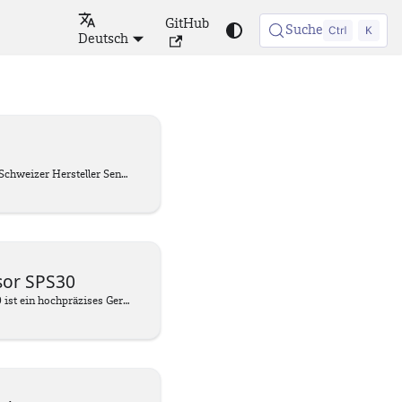
GitHub
Suche
Deutsch
Präziser CO2-Sensor vom Schweizer Hersteller Sensirion (Modell SCD30). Die Sensorplatine hat einen JST PHR4 Anschluss, passend zum Betrieb mit der senseBox MCU. Weiterhin ist er mit dem Qwiic Connect System ausgestattet.
sor SPS30
Der Feinstaubsensor SPS30 ist ein hochpräzises Gerät zur Messung der Luftqualität, das speziell für die Erfassung von Feinstaubpartikeln entwickelt wurde. Er misst die Konzentrationen von PM1.0, PM2.5, PM4.0 und PM10 in der Luft. Das Gerät verwendet eine fortschrittliche Laserscattering-Technologie, um die Partikel zu zählen und deren Größe zu bestimmen. Die Messergebnisse werden in µg/m³ angezeigt.