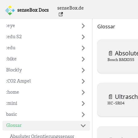
senseBox.de
senseBox Docs
senseBox Docs
Glossar
:eye
:edu S2
:edu
📄️
Absolute
:bike
Bosch BMX055
Blockly
:CO2 Ampel
:home
📄️
Ultrasch
:mini
HC-SR04
basic
Glossar
Absoluter Orientierungssensor