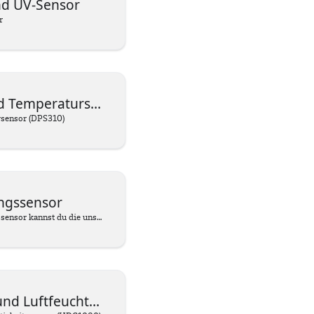
und UV-Sensor
r
Temperatursensor
rsensor (DPS310)
ngssensor
Mit einem Beschleunigungssensor kannst du die unsichtbare Kraft der Beschleunigung erfassen und messen, die auftritt, wenn sich ein Objekt schneller bewegt, langsamer wird oder seine Richtung ändert. Stell dir vor, du fährst Fahrrad und lehnst dich in eine Kurve – genau in diesem Moment wirken Beschleunigungskräfte. Diese Sensoren sind wie superempfindliche Werkzeuge, die nicht nur spüren können, wie schnell du beschleunigst oder abbremsst, sondern auch, in welche Richtung du dich bewegst.
tfeuchtigkeitssensor