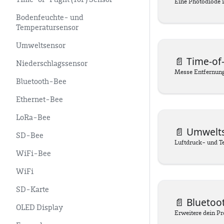
Time-of-Flight (ToF) Sensor
Bodenfeuchte- und
Temperatursensor
Umweltsensor
📄️
Time-of-
Niederschlagssensor
Bluetooth-Bee
Ethernet-Bee
LoRa-Bee
📄️
Umwelt
SD-Bee
Luftdruck- und 
WiFi-Bee
WiFi
SD-Karte
📄️
Bluetoo
OLED Display