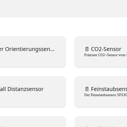
r Orientierungssensor
📄️
CO2-Sensor
all Distanzsensor
📄️
Feinstaubsen