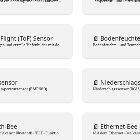
Eine Photodiode ist ein lichtempfindlicher Halbleiter, der Licht in elektrische Energie umwandelt. Sie wird häufig in verschiedenen Anwendungen wie Fotodetektoren, Belichtungsmessern, Lichtschranken und optischen Kommunikationssystemen eingesetzt. Photodioden liefern Messwerte, die proportional zur Intensität des einfallenden Lichts sind, wodurch sie zur Erfassung von Helligkeitsänderungen oder zur Quantifizierung von Lichtintensitäten in verschiedenen Anwendungen verwendet werden können.
Temperatur- und Luftfeuch
Flight (ToF) Sensor
📄️
Bodenfeuchte- und
Messe Entfernungen und erstelle Tiefenbilder mit dem Time-of-Flight-Sensor.
sensor
📄️
Niederschlag
Temperatursensor (BME680)
Niederschlagssensor (RG15
th-Bee
📄️
Ethernet-Bee
Erweitere dein Projekt mit Bluetooth-/BLE-Funktionalität!