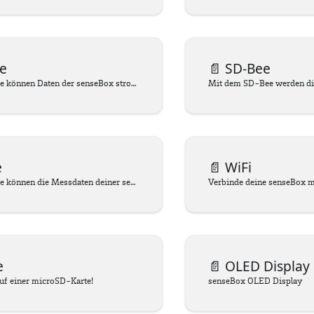
e
📄️
SD-Bee
Mit dem LoRa-Bee können Daten der senseBox stromsparend ins Internet übertragen werden.
e
📄️
WiFi
Mit dem WiFi-Bee können die Messdaten deiner senseBox per WLAN übertragen werden.
e
📄️
OLED Display
uf einer microSD-Karte!
senseBox OLED Display