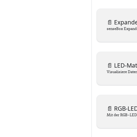
📄️
Expand
senseBox Expand
📄️
LED-Mat
📄️
RGB-LE