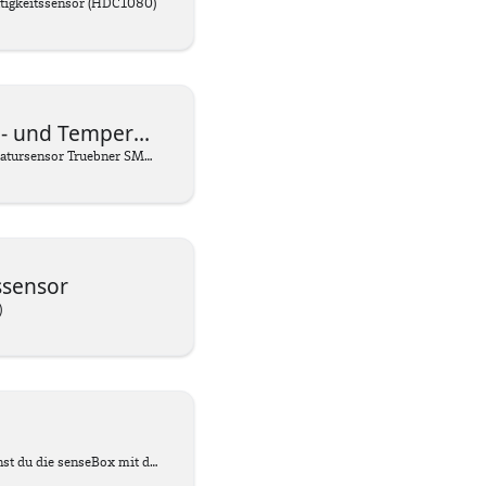
tigkeitssensor (HDC1080)
 Temperatursensor
Bodenfeuchte- und Temperatursensor Truebner SMT50
ssensor
)
Mit dem Ethernet-Bee kannst du die senseBox mit dem Internet verbinden und Messwerte übertragen.