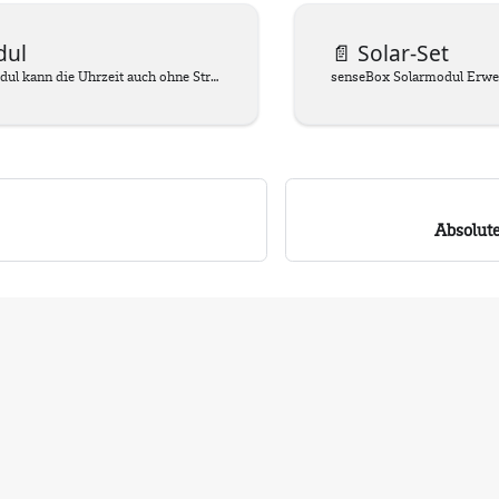
dul
📄️
Solar-Set
Mit dem RTC-Modul kann die Uhrzeit auch ohne Stromversorgung gespeichert werden.
senseBox Solarmodul Erwe
Absolute