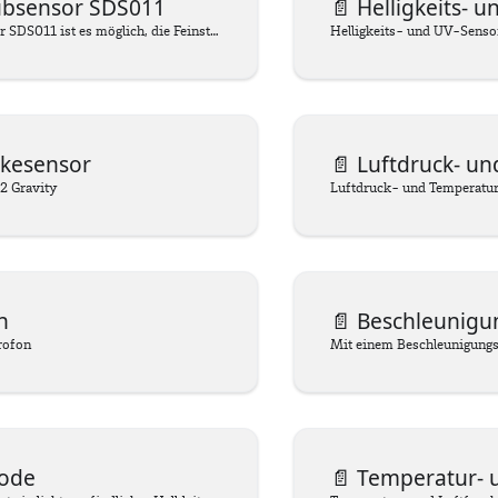
ubsensor SDS011
📄️
Helligkeits- 
Mit diesem Sensor SDS011 ist es möglich, die Feinstaubkonzentration in der Luft zu bestimmen. Der Sensor gibt zwei Werte aus: Die Konzentration von PM2.5 (Partikel < 2.5 um) und PM10 (Partikel < 10 um). Dieser Sensor ist mit einem kleinen Ventilator ausgestattet, um Luft anzusaugen. In seinem Inneren befindet sich ein Laser, der zusammen mit einer Photodiode die Anzahl der Partikel misst. Die Ergebnisse der Messungen werden in µg/m³ (Mikrogramm pro Kubikmeter) angegeben.
Helligkeits- und UV-Senso
rkesensor
📄️
Luftdruck- und 
 Gravity
Luftdruck- und Temperatu
n
📄️
Beschleunigu
rofon
ode
📄️
Temperatur- und Luf