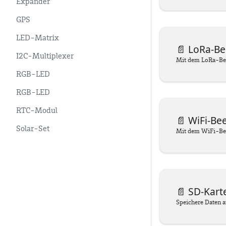
Expander
GPS
LED-Matrix
📄️
LoRa-Be
I2C-Multiplexer
RGB-LED
RGB-LED
RTC-Modul
📄️
WiFi-Be
Solar-Set
📄️
SD-Kart
Speichere Daten a