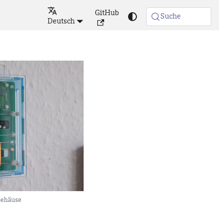
GitHub
Suche
Deutsch
ehäuse