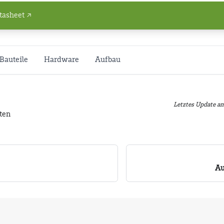
tasheet ↗
Bauteile
Hardware
Aufbau
Letztes Update
a
iten
Au