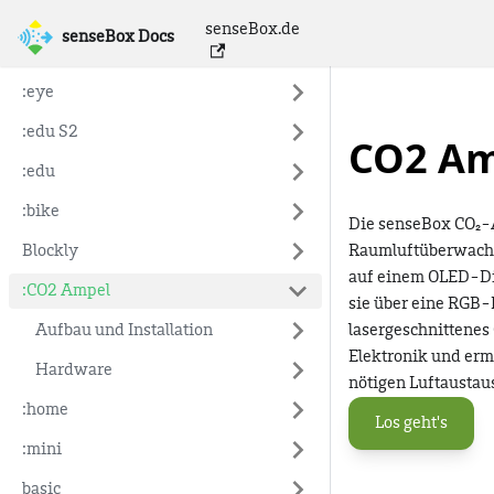
senseBox.de
senseBox Docs
senseBox Docs
:eye
:edu S2
CO2 Am
:edu
:bike
Die senseBox CO₂-A
Blockly
Raumluftüberwachu
auf einem OLED-Dis
:CO2 Ampel
sie über eine RGB-
Aufbau und Installation
lasergeschnittenes
Elektronik und ermö
Hardware
nötigen Luftaustau
:home
Los geht's
:mini
basic